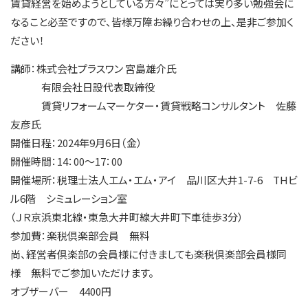
賃貸経営を始めようとしている方々”にとっては実り多い勉強会に
なること必至ですので、皆様万障お繰り合わせの上、是非ご参加く
ださい！
講師：株式会社プラスワン 宮島雄介氏
有限会社日設代表取締役
賃貸リフォームマーケター・賃貸戦略コンサルタント 佐藤
友彦氏
開催日程：2024年9月6日（金）
開催時間：14：00～17：00
開催場所：税理士法人エム・エム・アイ 品川区大井1-7-6 THビ
ル6階 シミュレーション室
（ＪＲ京浜東北線・東急大井町線大井町下車徒歩3分）
参加費：楽税倶楽部会員 無料
尚、経営者倶楽部の会員様に付きましても楽税倶楽部会員様同
様 無料でご参加いただけます。
オブザーバー 4400円