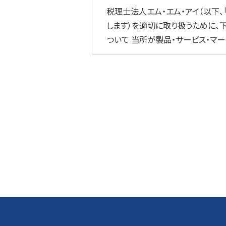
税理士法人エム・エム・アイ（以下、
します）を適切に取り扱うために、
ついて 当所が製品・サービス・マ
様の同意なく利用目的の範囲を超え
所サービスおよび関連製品に関する
情報提供並びに連絡 2． 安全管
流出、漏洩、改ざん、不正アクセス
します。 3． 第三者への提供・
供することはございません。また、
契約などを締結し、業務委託先が適
に提供・開示する場合がございます
・ 人の生命などの保護の為に必要
合には、お問い合わせ窓口にてお
す。 詳しくは下記のリンク先をご覧
ともに、上記各項における取り組み
ス部担当窓口 TEL ： 03-3778-2311