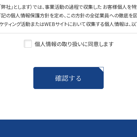
「弊社」とします）では、事業活動の過程で収集した お客様個人を特
下記の個人情報保護方針を定め、この方針の全従業員への徹底を図り
ーケティング活動またはWEBサイトにおいて収集する個人情報は、
て利用することはありません。 ・ 当所サービスおよび関連製品の資
情報、または営業およびマーケティング活動（セミナー、キャンペー
個人情報の取り扱いに同意します
理措置について 当所では、合理的な技術・物理的施策によって、個
などの危険防止に努めます。また、社内規定に準拠し、従業者・委
開示について 当所ではお客様の個人情報を、その利用目的の範囲を超
利用目的に応じてお客様の個人情報の取扱いを業務委託先に 委託
確認する
切に個人情報を取扱う よう必要な措置をとるものとします。ただ
。 ・ 裁判所、検察庁及び警察等の公的機関から個人情報の開示を求
な場合 4． 開示・訂正・利用停止等 お客様の個人情報の開示、訂
客様本人であることを確認させていただいた上で、合理的な範囲で
ください。 5． 法令遵守 当所は、当所が保有する個人情報に関し
を適宜見直し、改善していきます。 以 上 個人情報保護方針につ
（9時～18時） E-Mail ： info@m-m-i-g.com