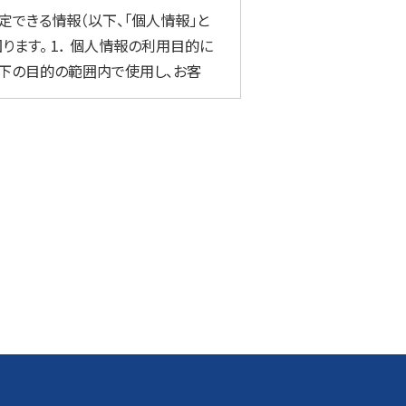
定できる情報（以下、「個人情報」と
ます。 1． 個人情報の利用目的に
以下の目的の範囲内で使用し、お客
料・商品等の送付および請求 ・ 当
ン、メールマガジンなど）に関する
人情報の紛失、破壊、社外への不正な
託先への適切な監督・教育研修を実施
えて、お客様の同意なく第三者に提
する場合におきましても、秘密保持
し、以下の場合は例外として、第三者
められた場合 ・ 法令に基づく場合
正、利用停止、削除等を希望される場
すみやかに対応させていただきま
て適用される法令、規範を遵守すると
いてのお問い合わせ先 業務サービ