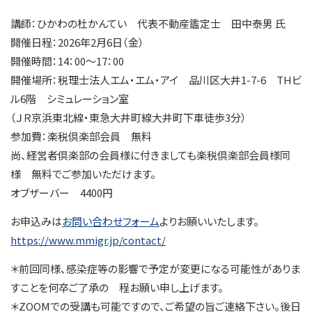
講師：ひかわの杜かんてい 代表不動産鑑定士 田中泰男 氏
開催日程：2026年2月6日（金）
開催時間：14：00～17：00
開催場所：税理士法人エム・エム・アイ 品川区大井1-7-6 THビ
ル6階 シミュレーション室
（ＪＲ京浜東北線・東急大井町線大井町下車徒歩3分）
参加費：楽税倶楽部会員 無料
尚、経営者倶楽部の会員様に付きましても楽税倶楽部会員様同
様 無料でご参加いただけます。
オブザーバー 4400円
お申込みは
お問い合わせフォーム
よりお願いいたします。
https://www.mmigr.jp/contact/
＊前回同様、感染症等の影響で予定が変更になる可能性がありま
すことを何卒ご了承の 程お願い申し上げます。
＊ZOOMでの受講も可能ですので、ご希望の旨ご連絡下さい。後日